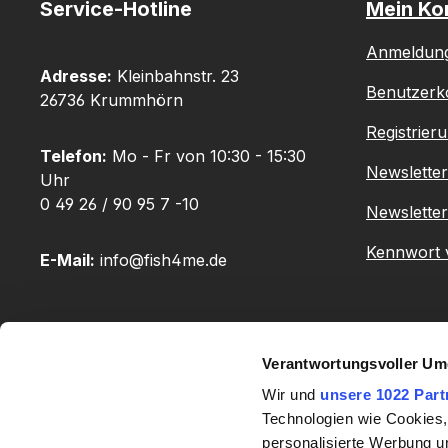
Service-Hotline
Mein Ko
Anmeldun
Adresse:
Kleinbahnstr. 23
Benutzerk
26736 Krummhörn
Registrier
Telefon:
Mo - Fr von 10:30 - 15:30
Newslette
Uhr
0 49 26 / 90 95 7 -10
Newsletter
Kennwort 
E-Mail:
info@fish4me.de
Oder über unser
Kontaktformular
.
Verantwortungsvoller Um
Wir und
unsere 1022 Part
Technologien wie Cookies,
personalisierte Werbung u