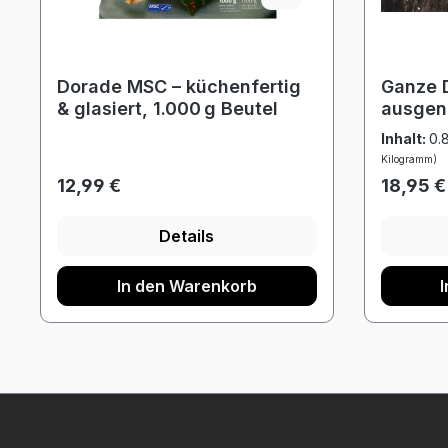
Dorade MSC – küchenfertig
Ganze 
& glasiert, 1.000 g Beutel
ausgen
300-40
Inhalt:
0.
Stück i
Kilogramm)
Regulärer Preis:
Reguläre
12,99 €
18,95 €
Details
In den Warenkorb