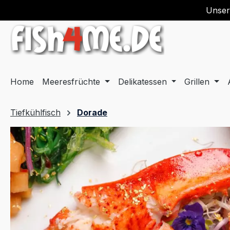
Unser
springen
Zur Hauptnavigation springen
Home
Meeresfrüchte
Delikatessen
Grillen
Tiefkühlfisch
Dorade