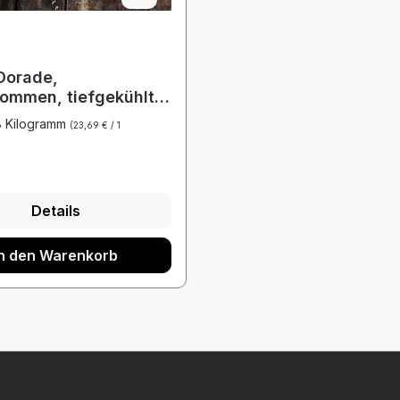
Dorade,
ommen, tiefgekühlt,
0g pro Stück, 3-4
8 Kilogramm
(23,69 € / 1
m 1kg Beutel
r Preis:
Details
In den Warenkorb