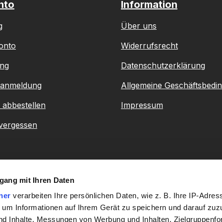
nto
Information
g
Über uns
onto
Widerrufsrecht
ung
Datenschutzerklärung
ranmeldung
Allgemeine Geschäftsbedi
 abbestellen
Impressum
vergessen
gang mit Ihren Daten
ner
verarbeiten Ihre persönlichen Daten, wie z. B. Ihre IP-Adress
 um Informationen auf Ihrem Gerät zu speichern und darauf zuz
nd Inhalte, Messungen von Werbung und Inhalten, Zielgruppenf