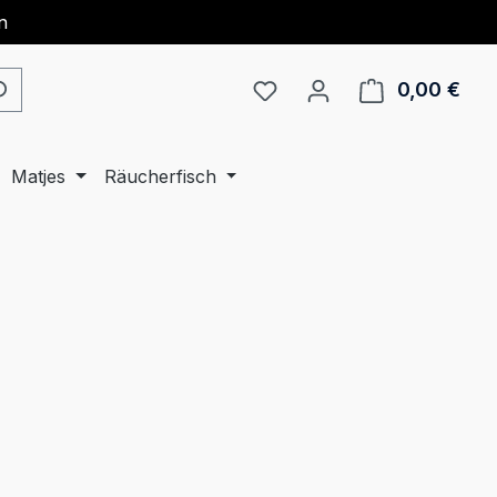
n
0,00 €
Ware
Matjes
Räucherfisch