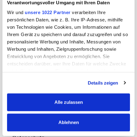
Verantwortungsvoller Umgang mit Ihren Daten
Wir und
unsere 1022 Partner
verarbeiten Ihre
persönlichen Daten, wie z. B. Ihre IP-Adresse, mithilfe
Kommentar
*
von Technologien wie Cookies, um Informationen auf
Ihrem Gerät zu speichern und darauf zuzugreifen und so
personalisierte Werbung und Inhalte, Messungen von
Werbung und Inhalten, Zielgruppenforschung sowie
Entwicklung von Angeboten zu ermöglichen. Sie
entscheiden darüber, wer Ihre Daten für welche Zwecke
nutzt. Sie können Ihre Einwilligung jederzeit über die
Cookie-Erklärung oder durch Klicken auf das Privacy
Details zeigen
Trigger Symbol ändern oder widerrufen
Um weiterzugehen, geben Sie die oben
Wenn Sie es erlauben, würden wir auch gerne:
abgebildeten Zeichen ein
*
Alle zulassen
Informationen über Ihre geografische Lage
erfassen, welche bis auf einige Meter genau sein
Ablehnen
können
Ihr Gerät durch aktives Scannen nach