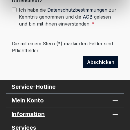
Datenschutz
bestimmten Merkmalen (Fingerprinting) identifizieren
Erfahren Sie mehr darüber, wie Ihre persönlichen Daten
Ich habe die
Datenschutzbestimmungen
zur
verarbeitet werden, und legen Sie Ihre Präferenzen im
Kenntnis genommen und die
AGB
gelesen
Abschnitt Einzelheiten
fest.
und bin mit ihnen einverstanden.
*
Wir verwenden Cookies, um unsere Website zu
Die mit einem Stern (*) markierten Felder sind
verbessern, Inhalte zu personalisieren und die
Pflichtfelder.
Nutzung zu analysieren. Weitere Informationen finden
Sie in unserer Datenschutzerklärung
.
Abschicken
Service-Hotline
Mein Konto
Information
Services